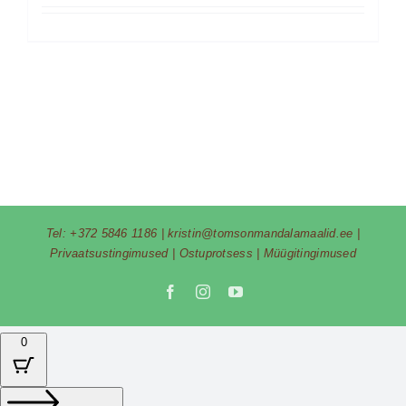
Tel:
+372 5846 1186
|
kristin@tomsonmandalamaalid.ee
|
Privaatsustingimused
|
Ostuprotsess
|
Müügitingimused
Facebook
Instagram
YouTube
0