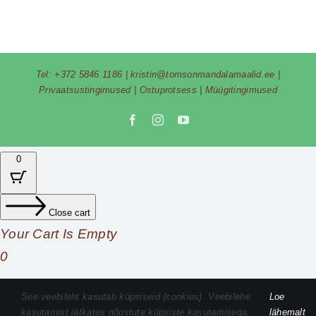
Tel:
+372 5846 1186
|
kristin@tomsonmandalamaalid.ee
|
Privaatsustingimused
|
Ostuprotsess
|
Müügitingimused
Facebook
Instagram
YouTube
0
Close cart
Your Cart Is Empty
0
Check out our shop to see what's available
See veebileht kasutab küpsiseid (cookies). Veebilehe
Loe
kasutamist jätkates nõustute küpsiste kasutamisega.
lähemalt