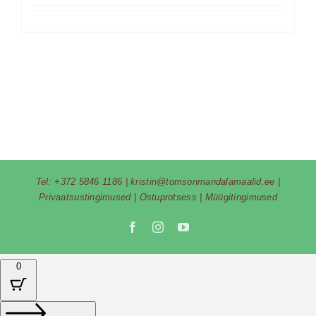
Tel:
+372 5846 1186
|
kristin@tomsonmandalamaalid.ee
|
Privaatsustingimused
|
Ostuprotsess
|
Müügitingimused
Facebook
Instagram
YouTube
0