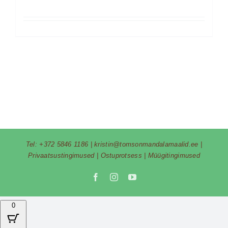
Tel:
+372 5846 1186
|
kristin@tomsonmandalamaalid.ee
|
Privaatsustingimused
|
Ostuprotsess
|
Müügitingimused
Facebook
Instagram
YouTube
0