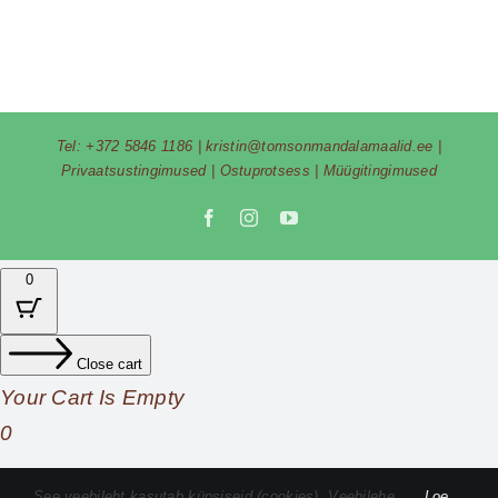
Tel:
+372 5846 1186
|
kristin@tomsonmandalamaalid.ee
|
Privaatsustingimused
|
Ostuprotsess
|
Müügitingimused
Facebook
Instagram
YouTube
0
Close cart
Your Cart Is Empty
0
Check out our shop to see what's available
See veebileht kasutab küpsiseid (cookies). Veebilehe
Loe