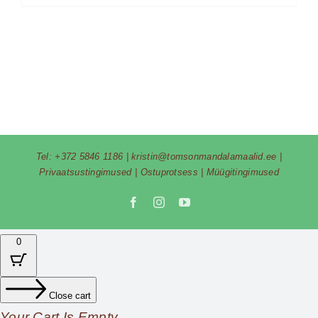
Tel:
+372 5846 1186
|
kristin@tomsonmandalamaalid.ee
|
Privaatsustingimused
|
Ostuprotsess
|
Müügitingimused
Facebook
Instagram
YouTube
0
Close cart
Your Cart Is Empty