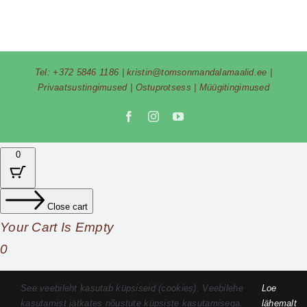
Tel:
+372 5846 1186
|
kristin@tomsonmandalamaalid.ee
|
Privaatsustingimused
|
Ostuprotsess
|
Müügitingimused
Facebook
Instagram
YouTube
0
Close cart
Your Cart Is Empty
0
Check out our shop to see what's available
See veebileht kasutab küpsiseid (cookies). Veebilehe
Loe
kasutamist jätkates nõustute küpsiste kasutamisega.
lähemalt