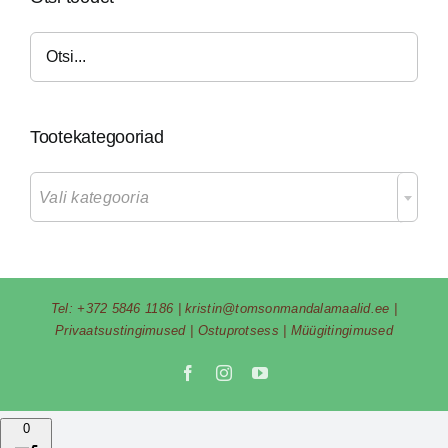
Tootekategooriad

Vali kategooria
Tel:
+372 5846 1186
|
kristin@tomsonmandalamaalid.ee
|
Privaatsustingimused
|
Ostuprotsess
|
Müügitingimused
Facebook
Instagram
YouTube
0