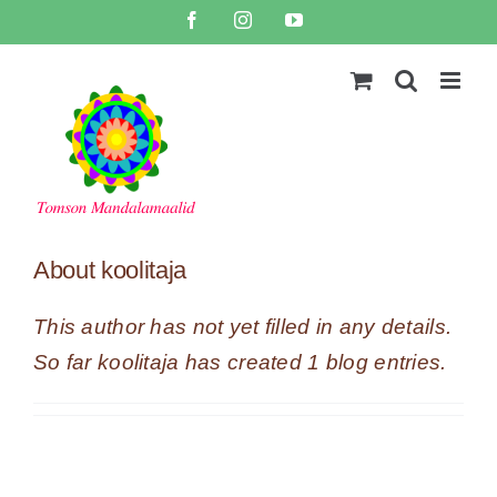
Skip
Facebook
Instagram
YouTube
to
content
About
koolitaja
This author has not yet filled in any details.
So far koolitaja has created 1 blog entries.