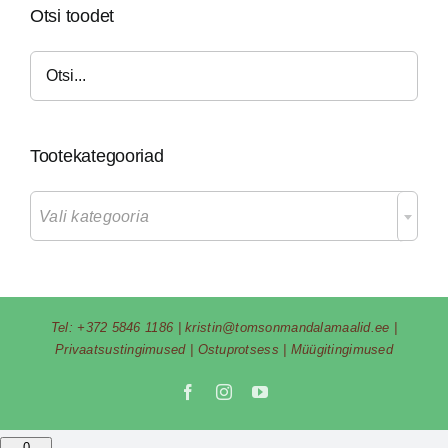
Otsi toodet
Tootekategooriad

Vali kategooria
Tel:
+372 5846 1186
|
kristin@tomsonmandalamaalid.ee
|
Privaatsustingimused
|
Ostuprotsess
|
Müügitingimused
Facebook
Instagram
YouTube
0