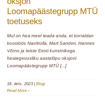
oksjon
Loomapäästegrupp MTÜ
toetuseks
Mul on hea meel teada anda, et korraldan
koostöös Navitrolla, Mart Sanderi, Hannes
Võrno ja teiste Eesti kunstnikega
heategevusliku aastalõpu oksjoni
Loomapäästegrupp MTÜ [...]
18. dets. 2023
|
Blogi
Read More