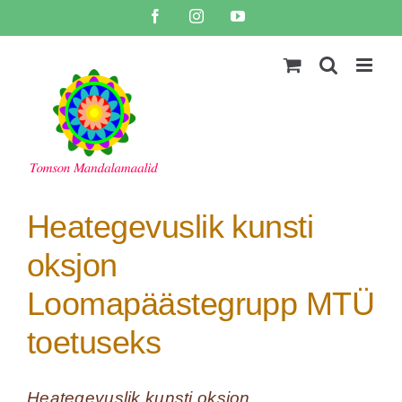
Skip
Facebook
Instagram
YouTube
to
content
Heategevuslik kunsti
oksjon
Loomapäästegrupp MTÜ
toetuseks
Heategevuslik kunsti oksjon