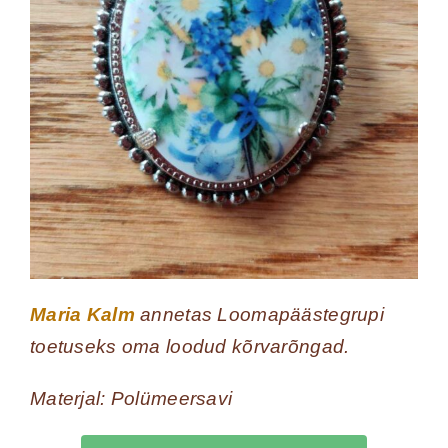
Maria Kalm
annetas Loomapäästegrupi
toetuseks oma loodud kõrvarõngad.
Materjal: Polümeersavi