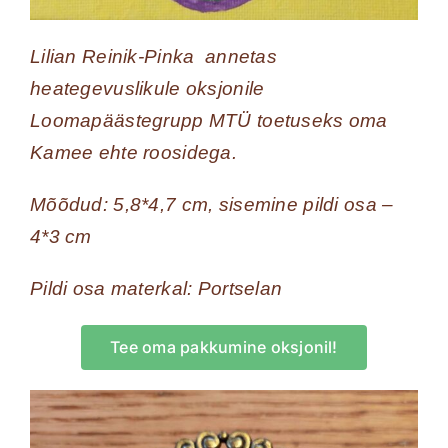
Lilian Reinik-Pinka annetas
heategevuslikule oksjonile
Loomapäästegrupp MTÜ toetuseks oma
Kamee ehte roosidega.
Mõõdud: 5,8*4,7 cm, sisemine pildi osa –
4*3 cm
Pildi osa materkal: Portselan
Tee oma pakkumine oksjonil!