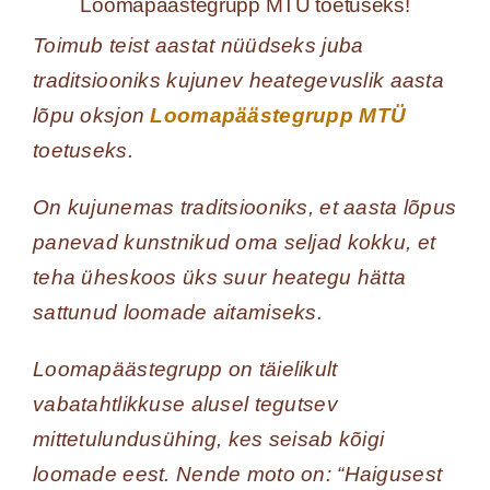
Loomapäästegrupp MTÜ toetuseks!
Toimub teist aastat nüüdseks juba
traditsiooniks kujunev heategevuslik aasta
lõpu oksjon
Loomapäästegrupp MTÜ
toetuseks.
On kujunemas traditsiooniks, et aasta lõpus
panevad kunstnikud oma seljad kokku, et
teha üheskoos üks suur heategu hätta
sattunud loomade aitamiseks.
Loomapäästegrupp on täielikult
vabatahtlikkuse alusel tegutsev
mittetulundusühing, kes seisab kõigi
loomade eest. Nende moto on: “Haigusest