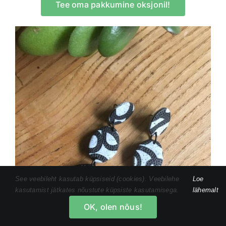
Tee oma pakkumine oksjonil!
See veebileht kasutab küpsiseid (cookies). Veebilehe
Loe
kasutamist jätkates nõustute küpsiste kasutamisega.
lähemalt
OK, olen nõus!