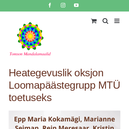
Skip
Facebook
Instagram
YouTube
to
content
Heategevuslik oksjon
Loomapäästegrupp MTÜ
toetuseks