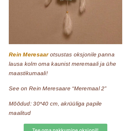
Rein Meresaar
otsustas oksjonile panna
lausa kolm oma kaunist meremaali ja ühe
maastikumaali!
See on Rein Meresaare “Meremaal 2”
Mõõdud: 30*40 cm, akrüüliga papile
maalitud
Tee oma pakkumine oksjonil!