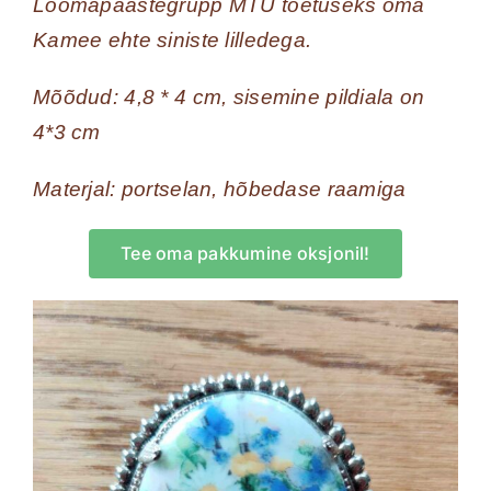
Loomapäästegrupp MTÜ toetuseks oma
Kamee ehte siniste lilledega.
Mõõdud: 4,8 * 4 cm, sisemine pildiala on
4*3 cm
Materjal: portselan, hõbedase raamiga
Tee oma pakkumine oksjonil!