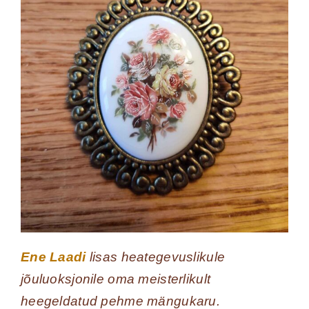
Ene Laadi
lisas heategevuslikule
jõuluoksjonile oma meisterlikult
heegeldatud pehme mängukaru.