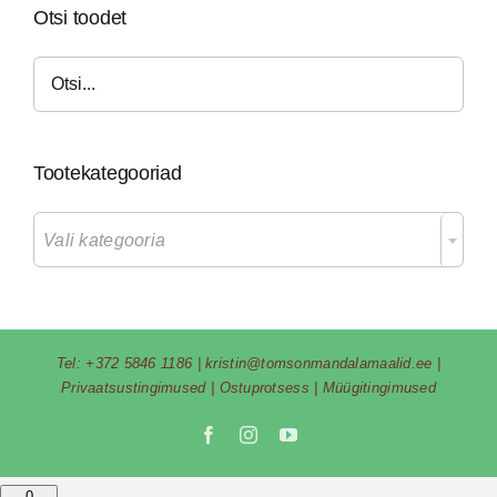
Otsi toodet
Tootekategooriad

Vali kategooria
Tel:
+372 5846 1186
|
kristin@tomsonmandalamaalid.ee
|
Privaatsustingimused
|
Ostuprotsess
|
Müügitingimused
Facebook
Instagram
YouTube
0