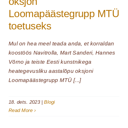
oksjon
Loomapäästegrupp MTÜ
toetuseks
Mul on hea meel teada anda, et korraldan
koostöös Navitrolla, Mart Sanderi, Hannes
Võrno ja teiste Eesti kunstnikega
heategevusliku aastalõpu oksjoni
Loomapäästegrupp MTÜ [...]
18. dets. 2023
|
Blogi
Read More