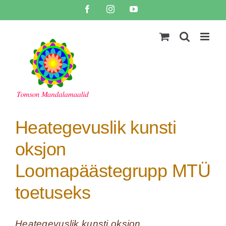
Skip
Facebook
Instagram
YouTube
to
content
Heategevuslik kunsti
oksjon
Loomapäästegrupp MTÜ
toetuseks
Heategevuslik kunsti oksjon