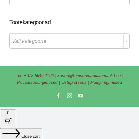
Tootekategooriad

Vali kategooria
Tel:
+372 5846 1186
|
kristin@tomsonmandalamaalid.ee
|
Privaatsustingimused
|
Ostuprotsess
|
Müügitingimused
Facebook
Instagram
YouTube
0
Close cart