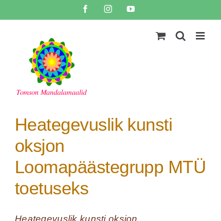
Skip
Facebook
Instagram
YouTube
to
content
Heategevuslik kunsti
oksjon
Loomapäästegrupp MTÜ
toetuseks
Heategevuslik kunsti oksjon