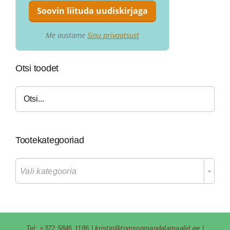
Me austame
Sinu privaatsust
Otsi toodet
Tootekategooriad

Vali kategooria
Tel:
+372 5846 1186
|
kristin@tomsonmandalamaalid.ee
|