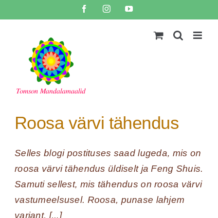
Skip
Facebook
Instagram
YouTube
to
content
Roosa värvi tähendus
Selles blogi postituses saad lugeda, mis on
roosa värvi tähendus üldiselt ja Feng Shuis.
Samuti sellest, mis tähendus on roosa värvi
vastumeelsusel. Roosa, punase lahjem
variant, [...]