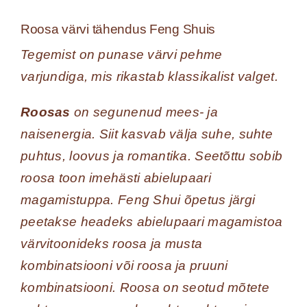
Roosa värvi tähendus Feng Shuis
Tegemist on punase värvi pehme
varjundiga, mis rikastab klassikalist valget.
Roosas
on segunenud mees- ja
naisenergia. Siit kasvab välja suhe, suhte
puhtus, loovus ja romantika. Seetõttu sobib
roosa toon imehästi abielupaari
magamistuppa.
Feng Shui
õpetus järgi
peetakse headeks abielupaari magamistoa
värvitoonideks roosa ja musta
kombinatsiooni või roosa ja pruuni
kombinatsiooni. Roosa on seotud mõtete