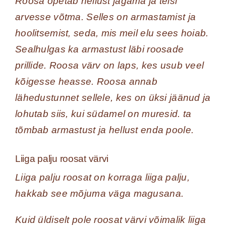
Roosa õpetab hellust jagama ja teisi
arvesse võtma. Selles on armastamist ja
hoolitsemist, seda, mis meil elu sees hoiab.
Sealhulgas ka armastust läbi roosade
prillide. Roosa värv on laps, kes usub veel
kõigesse heasse. Roosa annab
lähedustunnet sellele, kes on üksi jäänud ja
lohutab siis, kui südamel on muresid. ta
tõmbab armastust ja hellust enda poole.
Liiga palju roosat värvi
Liiga palju roosat on korraga liiga palju,
hakkab see mõjuma väga magusana.
Kuid üldiselt pole roosat värvi võimalik liiga