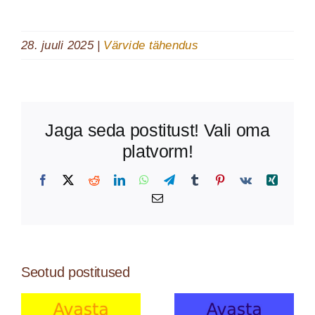
28. juuli 2025
|
Värvide tähendus
Jaga seda postitust! Vali oma
platvorm!
Facebook
X
Reddit
LinkedIn
WhatsApp
Telegram
Tumblr
Pinterest
Vk
Xing
Email
Seotud postitused