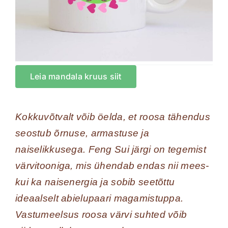
Leia mandala kruus siit
Kokkuvõtvalt võib öelda, et roosa tähendus
seostub õrnuse, armastuse ja
naiselikkusega. Feng Sui järgi on tegemist
värvitooniga, mis ühendab endas nii mees-
kui ka naisenergia ja sobib seetõttu
ideaalselt abielupaari magamistuppa.
Vastumeelsus roosa värvi suhted võib