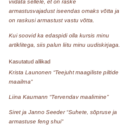
viidata sellele, et on raske
armastusvajadust iseendas omaks võtta ja
on raskusi armastust vastu võtta.
Kui soovid ka edaspidi olla kursis minu
artiklitega, siis palun liitu minu uudiskirjaga.
Kasutatud allikad
Krista Launonen “Teejuht maagiliste piltide
maailma”
Liina Kaumann “Tervendav maalimine”
Siret ja Janno Seeder “Suhete, sõpruse ja
armastuse
feng shui
”