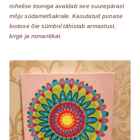
rohelise tooniga avaldab see suurepärast
mõju südametšakrale. Kasutatud punase
lootose õie sümbol tähistab armastust,
kirge ja romantikat.