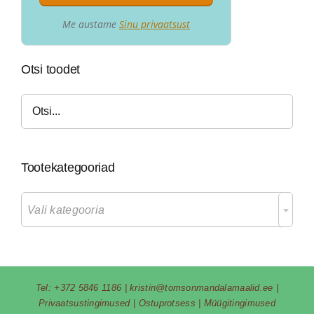
Me austame
Sinu privaatsust
Otsi toodet
Tootekategooriad

Vali kategooria
Tel:
+372 5846 1186
|
kristin@tomsonmandalamaalid.ee
|
Privaatsustingimused
|
Ostuprotsess
|
Müügitingimused