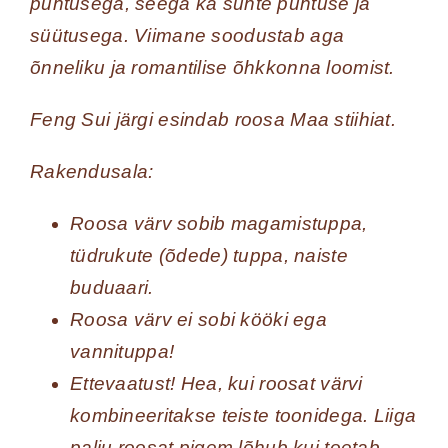
puhtusega, seega ka suhte puhtuse ja
süütusega. Viimane soodustab aga
õnneliku ja romantilise õhkkonna loomist.
Feng Sui
järgi esindab roosa Maa stiihiat.
Rakendusala:
Roosa värv sobib magamistuppa,
tüdrukute (õdede) tuppa, naiste
buduaari.
Roosa värv ei sobi kööki ega
vannituppa!
Ettevaatust! Hea, kui roosat värvi
kombineeritakse teiste toonidega. Liiga
palju roosat pigem lõhub kui toetab