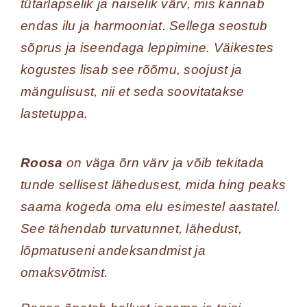
tütarlapselik ja naiselik värv, mis kannab
endas ilu ja harmooniat. Sellega seostub
sõprus ja iseendaga leppimine. Väikestes
kogustes lisab see rõõmu, soojust ja
mängulisust, nii et seda soovitatakse
lastetuppa.
Roosa
on väga õrn värv ja võib tekitada
tunde sellisest lähedusest, mida hing peaks
saama kogeda oma elu esimestel aastatel.
See tähendab turvatunnet, lähedust,
lõpmatuseni andeksandmist ja
omaksvõtmist.