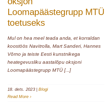
oksjon
Loomapäästegrupp MTÜ
toetuseks
Mul on hea meel teada anda, et korraldan
koostöös Navitrolla, Mart Sanderi, Hannes
Võrno ja teiste Eesti kunstnikega
heategevusliku aastalõpu oksjoni
Loomapäästegrupp MTÜ [...]
18. dets. 2023
|
Blogi
Read More