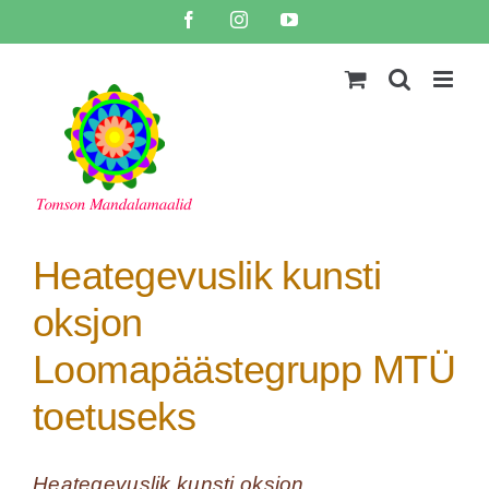
Skip
Facebook
Instagram
YouTube
to
content
Heategevuslik kunsti
oksjon
Loomapäästegrupp MTÜ
toetuseks
Heategevuslik kunsti oksjon