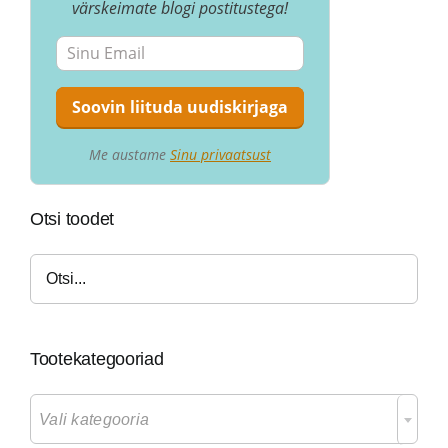
värskeimate blogi postitustega!
Me austame
Sinu privaatsust
Otsi toodet
Tootekategooriad

Vali kategooria