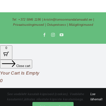
Tel:
+372 5846 1186
|
kristin@tomsonmandalamaalid.ee
|
Privaatsustingimused
|
Ostuprotsess
|
Müügitingimused
Facebook
Instagram
YouTube
0
Close cart
Your Cart Is Empty
0
Check out our shop to see what's available
See veebileht kasutab küpsiseid (cookies). Veebilehe
Loe
kasutamist jätkates nõustute küpsiste kasutamisega.
lähemalt
Cart
Total
0,00
€