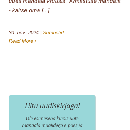
uues mandala kruusis "Armastuse mandala
- kaitse oma [...]
30. nov. 2024
|
Sümbolid
Read More
Liitu uudiskirjaga!
Ole esimesena kursis uute
mandala maalidega e-poes ja