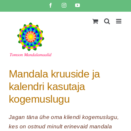
Skip
Facebook
Instagram
YouTube
to
content
Mandala kruuside ja
kalendri kasutaja
kogemuslugu
Jagan täna ühe oma kliendi kogemuslugu,
kes on ostnud minult erinevaid mandala