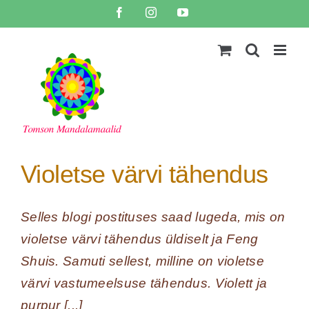
Skip
Facebook
Instagram
YouTube
to
content
Violetse värvi tähendus
Selles blogi postituses saad lugeda, mis on
violetse värvi tähendus üldiselt ja Feng
Shuis. Samuti sellest, milline on violetse
värvi vastumeelsuse tähendus. Violett ja
purpur [...]