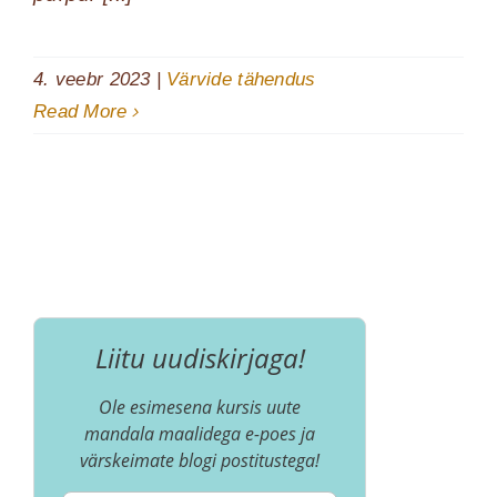
4. veebr 2023
|
Värvide tähendus
Read More
Liitu uudiskirjaga!
Ole esimesena kursis uute
mandala maalidega e-poes ja
värskeimate blogi postitustega!