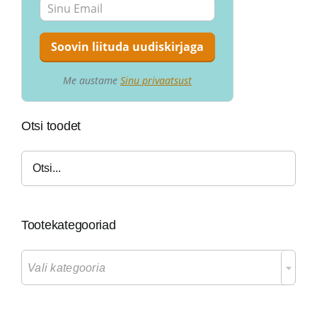
Me austame
Sinu privaatsust
Otsi toodet
Tootekategooriad

Vali kategooria