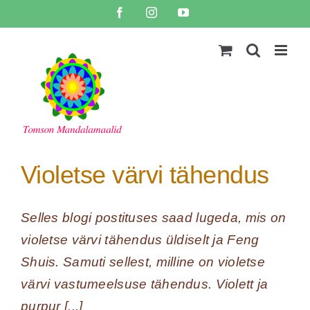
Skip
Facebook
Instagram
YouTube
to
content
Violetse värvi tähendus
Selles blogi postituses saad lugeda, mis on
violetse värvi tähendus üldiselt ja Feng
Shuis. Samuti sellest, milline on violetse
värvi vastumeelsuse tähendus. Violett ja
purpur [...]