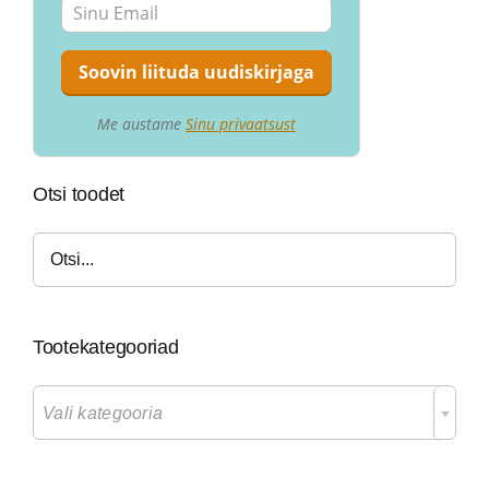
Me austame
Sinu privaatsust
Otsi toodet
Tootekategooriad

Vali kategooria