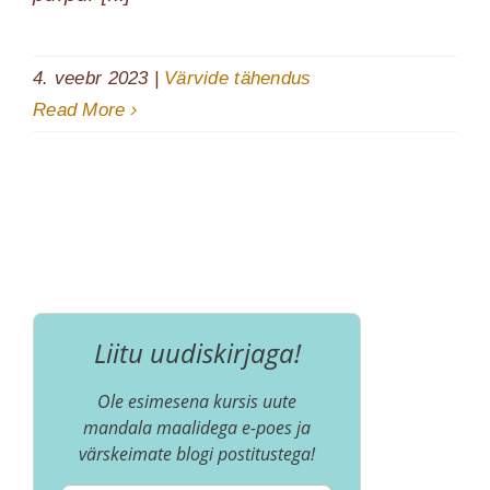
4. veebr 2023
|
Värvide tähendus
Read More
Liitu uudiskirjaga!
Ole esimesena kursis uute
mandala maalidega e-poes ja
värskeimate blogi postitustega!