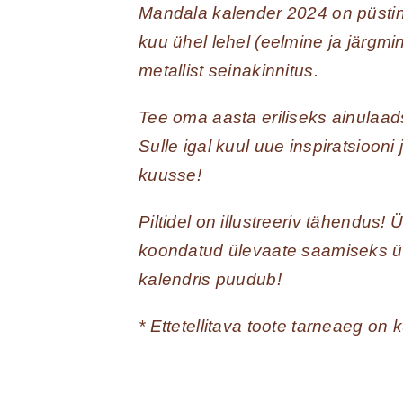
Mandala kalender 2024 on püstine
kuu ühel lehel (eelmine ja järgm
metallist seinakinnitus.
Tee oma aasta eriliseks ainulaa
Sulle igal kuul uue inspiratsioon
kuusse!
Piltidel on illustreeriv tähendus! 
koondatud ülevaate saamiseks ühel
kalendris puudub!
* Ettetellitava toote tarneaeg on