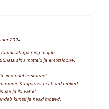
nder 2024:
u ruumi rahuga ning mõjub
t suunata sinu mõtteid ja emotsioone,
ab sind uuel teekonnal.
sinu ruumi. Kuupäevad ja head mõtted
isuse ja ilu vahel.
ndab kunsti ja head mõtted,