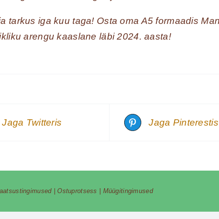
 ja tarkus iga kuu taga! Osta oma A5 formaadis Man
sikliku arengu kaaslane läbi 2024. aasta!
Jaga Twitteris
Jaga Pinterestis
vaatsustingimused
|
Ostuprotsess
|
Müügitingimused