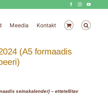
Facebook
Instagram
YouTube
d
Meedia
Kontakt
2024 (A5 formaadis
peeri)
aadis seinakalender) – ettetellitav