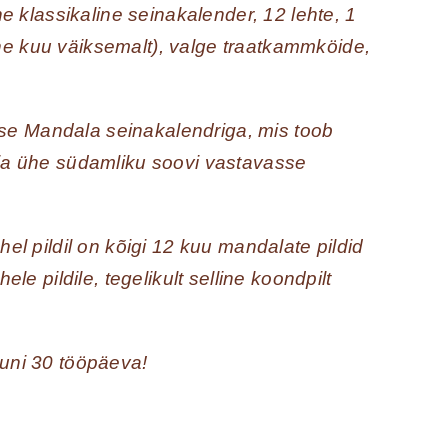
 klassikaline seinakalender, 12 lehte, 1
ine kuu väiksemalt), valge traatkammköide,
dse Mandala seinakalendriga, mis toob
i ja ühe südamliku soovi vastavasse
Ühel pildil on kõigi 12 kuu mandalate pildid
e pildile, tegelikult selline koondpilt
 kuni 30 tööpäeva!