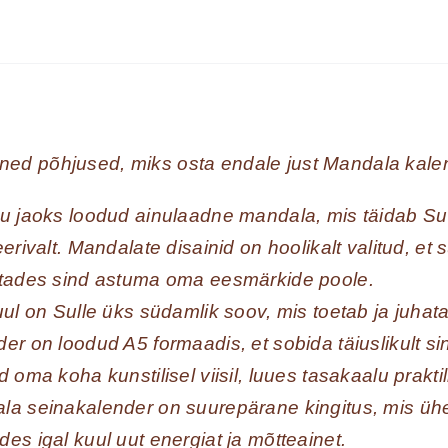
ned põhjused, miks osta endale just Mandala kale
uu jaoks loodud ainulaadne mandala, mis täidab S
eerivalt. Mandalate disainid on hoolikalt valitud, e
stades sind astuma oma eesmärkide poole.
uul on Sulle üks südamlik soov, mis toetab ja juhat
er on loodud A5 formaadis, et sobida täiuslikult 
d oma koha kunstilisel viisil, luues tasakaalu praktil
la seinakalender on suurepärane kingitus, mis ühe
es igal kuul uut energiat ja mõtteainet.