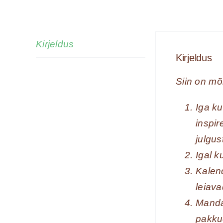
Kirjeldus
Kirjeldus
Siin on mõ
Iga k
inspir
julgu
Igal k
Kalend
leiava
Manda
pakkud