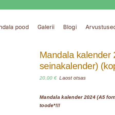
ndala pood
Galerii
Blogi
Arvustuse
Mandala kalender 
seinakalender) (ko
20,00
€
Laost otsas
Mandala kalender 2024 (A5 form
toode*!!!