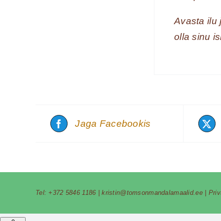
Avasta ilu
olla sinu i
Jaga Facebookis
Tel:
+372 5846 1186
|
kristin@tomsonmandalamaalid.ee
|
Pri