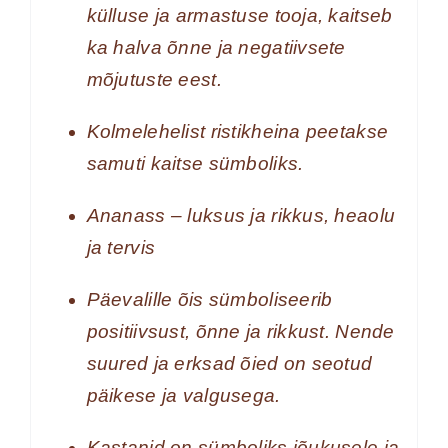
külluse ja armastuse tooja, kaitseb
ka halva õnne ja negatiivsete
mõjutuste eest.
Kolmelehelist ristikheina peetakse
samuti kaitse sümboliks.
Ananass – luksus ja rikkus, heaolu
ja tervis
Päevalille õis sümboliseerib
positiivsust, õnne ja rikkust. Nende
suured ja erksad õied on seotud
päikese ja valgusega.
Kastanid on sümboliks jõukusele ja