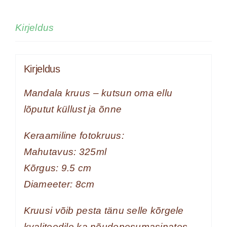
kutsun
oma
Kirjeldus
ellu
lõputut
Kirjeldus
küllust
ja
Mandala kruus – kutsun oma ellu
õnne
lõputut küllust ja õnne
kogus
Keraamiline fotokruus:
Mahutavus: 325ml
Kõrgus: 9.5 cm
Diameeter: 8cm
Kruusi võib pesta tänu selle kõrgele
kvaliteedile ka nõudepesumasinates.