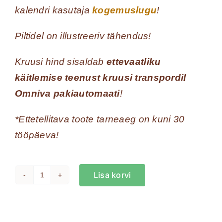
kalendri kasutaja
kogemuslugu
!
Piltidel on illustreeriv tähendus!
Kruusi hind sisaldab
ettevaatliku
käitlemise teenust kruusi transpordil
Omniva pakiautomaati
!
*Ettetellitava toote tarneaeg on kuni 30
tööpäeva!
Lisa korvi
Mandala
kruus
-