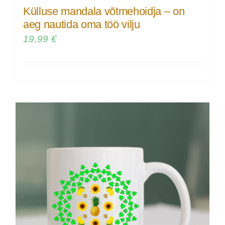
Külluse mandala võtmehoidja – on
aeg nautida oma töö vilju
19,99
€