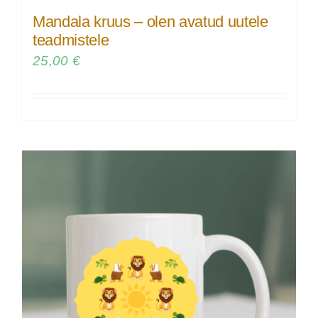
Mandala kruus – olen avatud uutele
teadmistele
25,00
€