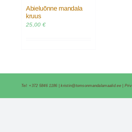
Abieluõnne mandala
kruus
25,00
€
Tel:
+372 5846 1186
|
kristin@tomsonmandalamaalid.ee
|
Pri