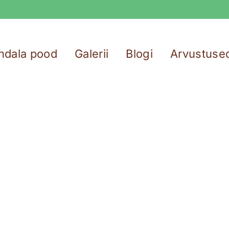
ndala pood
Galerii
Blogi
Arvustuse