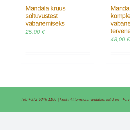
Mandala kruus
Mandal
sõltuvustest
komple
vabanemiseks
vabane
terven
25,00
€
48,00
Tel:
+372 5846 1186
|
kristin@tomsonmandalamaalid.ee
|
Pri