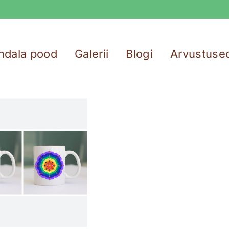
ndala pood
Galerii
Blogi
Arvustuse