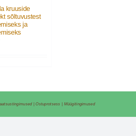
a kruuside
kt sõltuvustest
miseks ja
emiseks
€
vaatsustingimused
|
Ostuprotsess
|
Müügitingimused