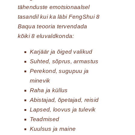
tähenduste emotsionaalsel
tasandil kui ka läbi FengShui 8
Baqua teooria tervendada
kõiki 8 eluvaldkonda:
Karjäär ja õiged valikud
Suhted, sõprus, armastus
Perekond, sugupuu ja
minevik
Raha ja küllus
Abistajad, õpetajad, reisid
Lapsed, loovus ja tulevik
Teadmised
Kuulsus ja maine