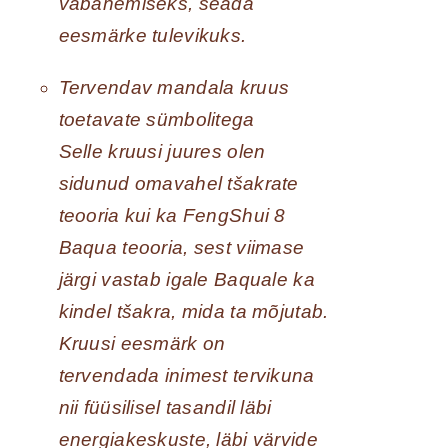
vabanemiseks, seada
eesmärke tulevikuks.
Tervendav mandala kruus
toetavate sümbolitega
Selle kruusi juures olen
sidunud omavahel tšakrate
teooria kui ka FengShui 8
Baqua teooria, sest viimase
järgi vastab igale Baquale ka
kindel tšakra, mida ta mõjutab.
Kruusi eesmärk on
tervendada inimest tervikuna
nii füüsilisel tasandil läbi
energiakeskuste, läbi värvide