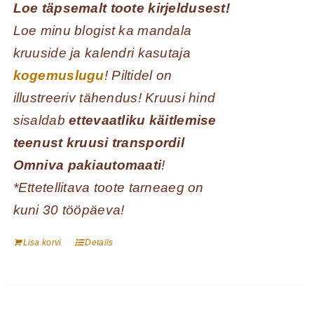
Loe täpsemalt toote kirjeldusest!
Loe minu blogist ka mandala
kruuside ja kalendri kasutaja
kogemuslugu
! Piltidel on
illustreeriv tähendus! Kruusi hind
sisaldab
ettevaatliku käitlemise
teenust kruusi transpordil
Omniva pakiautomaati
!
*Ettetellitava toote tarneaeg on
kuni 30 tööpäeva!
Lisa korvi
Details