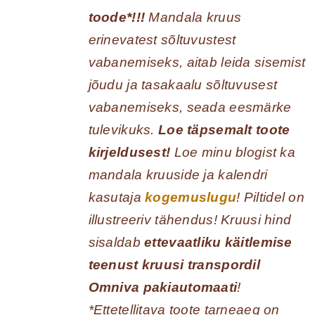
toode*!!!
Mandala kruus
erinevatest sõltuvustest
vabanemiseks, aitab leida sisemist
jõudu ja tasakaalu sõltuvusest
vabanemiseks, seada eesmärke
tulevikuks.
Loe täpsemalt toote
kirjeldusest!
Loe minu blogist ka
mandala kruuside ja kalendri
kasutaja
kogemuslugu
! Piltidel on
illustreeriv tähendus! Kruusi hind
sisaldab
ettevaatliku käitlemise
teenust kruusi transpordil
Omniva pakiautomaati
!
*Ettetellitava toote tarneaeg on