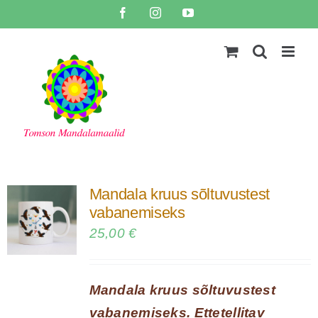
Skip
Facebook
Instagram
YouTube
to
content
Mandala kruus sõltuvustest
vabanemiseks
25,00
€
Mandala kruus sõltuvustest
vabanemiseks. Ettetellitav