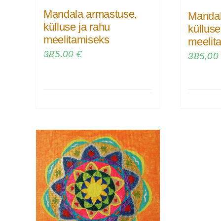
Mandala armastuse,
Mandal
külluse ja rahu
külluse
meelitamiseks
meelit
385,00
€
385,0