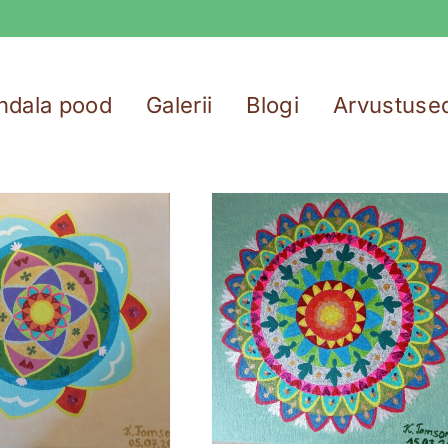
ndala pood
Galerii
Blogi
Arvustuse