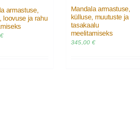
Mandala armastuse,
a armastuse,
külluse, muutuste ja
, loovuse ja rahu
tasakaalu
amiseks
meelitamiseks
0
€
345,00
€