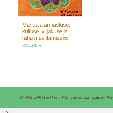
Mandala armastuse,
külluse, viljakuse ja
rahu meelitamiseks
335,00
€
Tel:
+372 5846 1186
|
kristin@tomsonmandalamaalid.ee
|
Pri
0