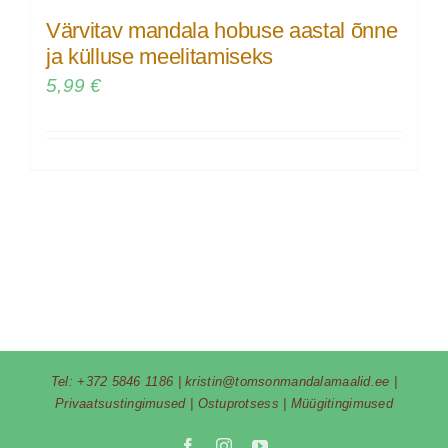
Värvitav mandala hobuse aastal õnne
ja külluse meelitamiseks
5,99
€
Tel:
+372 5846 1186
|
kristin@tomsonmandalamaalid.ee
|
Privaatsustingimused
|
Ostuprotsess
|
Müügitingimused
Facebook
Instagram
YouTube