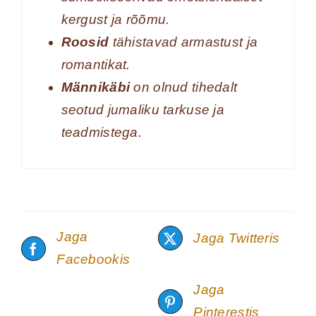
kergust ja rõõmu.
Roosid
tähistavad armastust ja
romantikat.
Männikäbi
on olnud tihedalt
seotud jumaliku tarkuse ja
teadmistega.
Jaga
Jaga Twitteris
Facebookis
Jaga
Pinterestis