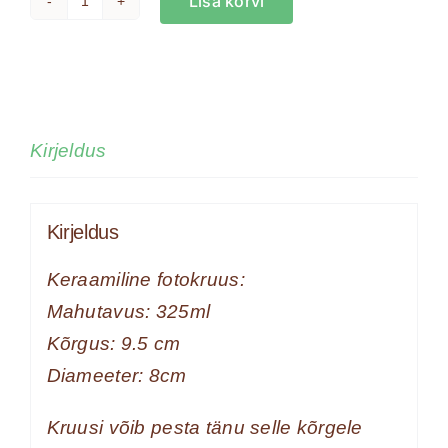
Lisa korvi
Mandala
kruus:
Loomade
ja
looduse
Kirjeldus
ühine
vägi
Kirjeldus
kogus
Keraamiline fotokruus:
Mahutavus: 325ml
Kõrgus: 9.5 cm
Diameeter: 8cm
Kruusi võib pesta tänu selle kõrgele