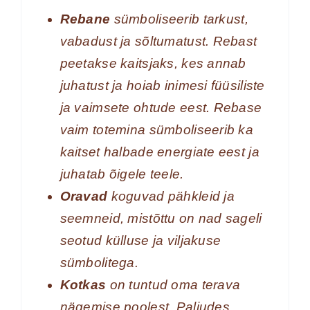
Rebane
sümboliseerib tarkust,
vabadust ja sõltumatust. Rebast
peetakse kaitsjaks, kes annab
juhatust ja hoiab inimesi füüsiliste
ja vaimsete ohtude eest. Rebase
vaim totemina sümboliseerib ka
kaitset halbade energiate eest ja
juhatab õigele teele.
Oravad
koguvad pähkleid ja
seemneid, mistõttu on nad sageli
seotud külluse ja viljakuse
sümbolitega.
Kotkas
on tuntud oma terava
nägemise poolest. Paljudes