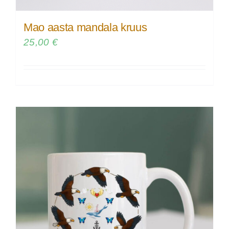
Mao aasta mandala kruus
25,00
€