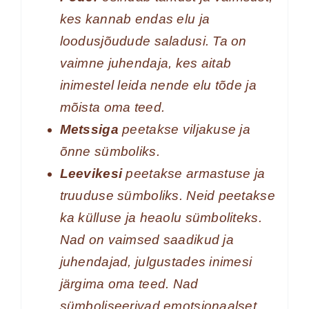
kes kannab endas elu ja
loodusjõudude saladusi. Ta on
vaimne juhendaja, kes aitab
inimestel leida nende elu tõde ja
mõista oma teed.
Metssiga
peetakse viljakuse ja
õnne sümboliks.
Leevikesi
peetakse armastuse ja
truuduse sümboliks. Neid peetakse
ka külluse ja heaolu sümboliteks.
Nad on vaimsed saadikud ja
juhendajad, julgustades inimesi
järgima oma teed. Nad
sümboliseerivad emotsionaalset