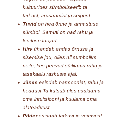
kultuurides sümboliseerib ta
tarkust, arusaamist ja selgust.
Tuvid
on hea õnne ja armastuse
sümbol. Samuti on nad rahu ja
lepituse toojad.
Hirv
ühendab endas õrnuse ja
sisemise jõu, olles nii sümboliks
neile, kes peavad säilitama rahu ja
tasakaalu raskuste ajal.
Jänes
esindab harmooniat, rahu ja
headust.Ta kutsub üles usaldama
oma intuitsiooni ja kuulama oma
alateadvust.
Põder
esindab tarkust ja vaimsust,