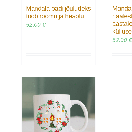
Mandala padi jõuludeks
Mandal
toob rõõmu ja heaolu
hääles
aastak
52,00
€
külluse
52,00