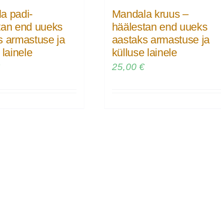
a padi-
Mandala kruus –
tan end uueks
häälestan end uueks
s armastuse ja
aastaks armastuse ja
 lainele
külluse lainele
€
25,00
€