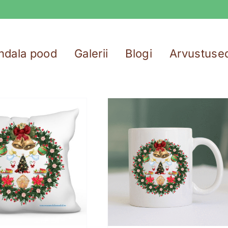
ndala pood
Galerii
Blogi
Arvustuse