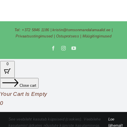
Tel:
+372 5846 1186
|
kristin@tomsonmandalamaalid.ee
|
Privaatsustingimused
|
Ostuprotsess
|
Müügitingimused
Facebook
Instagram
YouTube
0
Close cart
Your Cart Is Empty
0
Check out our shop to see what's available
See veebileht kasutab küpsiseid (cookies). Veebilehe
Loe
kasutamist jätkates nõustute küpsiste kasutamisega.
lähemalt