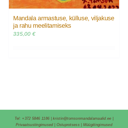
Mandala armastuse, külluse, viljakuse
ja rahu meelitamiseks
335,00
€
Tel:
+372 5846 1186
|
kristin@tomsonmandalamaalid.ee
|
Privaatsustingimused
|
Ostuprotsess
|
Müügitingimused