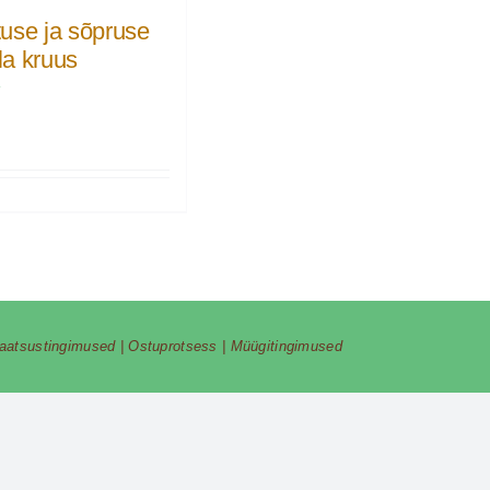
use ja sõpruse
a kruus
€
vaatsustingimused
|
Ostuprotsess
|
Müügitingimused