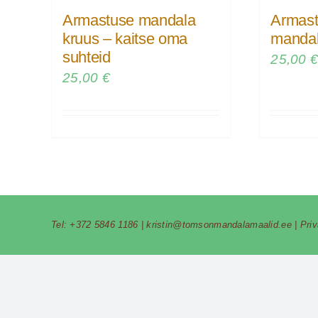
Armastuse mandala
Armast
kruus – kaitse oma
mandal
suhteid
25,00
25,00
€
Tel:
+372 5846 1186
|
kristin@tomsonmandalamaalid.ee
|
Pri