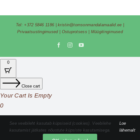
Tel:
+372 5846 1186
|
kristin@tomsonmandalamaalid.ee
|
Privaatsustingimused
|
Ostuprotsess
|
Müügitingimused
Facebook
Instagram
YouTube
0
Close cart
Your Cart Is Empty
0
Check out our shop to see what's available
See veebileht kasutab küpsiseid (cookies). Veebilehe
Loe
kasutamist jätkates nõustute küpsiste kasutamisega.
lähemalt
Cart
Total
0,00
€