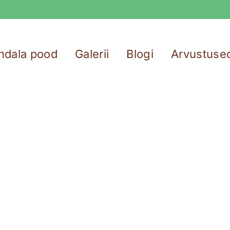
ndala pood
Galerii
Blogi
Arvustuse