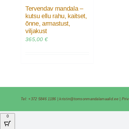
Tervendav mandala –
kutsu ellu rahu, kaitset,
õnne, armastust,
viljakust
365,00
€
Tel:
+372 5846 1186
|
kristin@tomsonmandalamaalid.ee
|
Pri
0