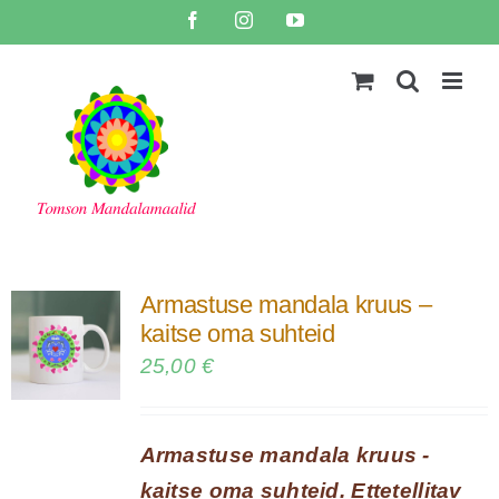
Skip
Facebook
Instagram
YouTube
to
content
Armastuse mandala kruus –
kaitse oma suhteid
25,00
€
Armastuse mandala kruus -
kaitse oma suhteid. Ettetellitav