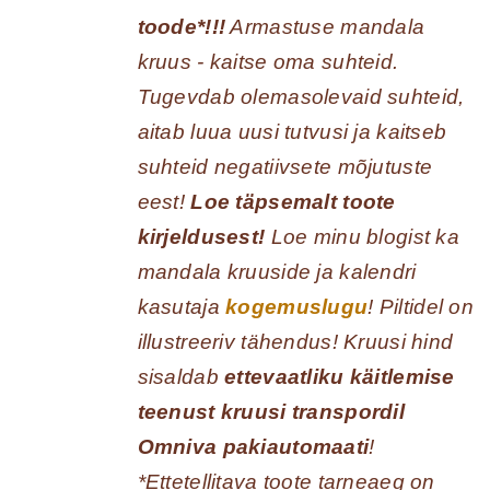
toode*!!!
Armastuse mandala
kruus - kaitse oma suhteid.
Tugevdab olemasolevaid suhteid,
aitab luua uusi tutvusi ja kaitseb
suhteid negatiivsete mõjutuste
eest!
Loe täpsemalt toote
kirjeldusest!
Loe minu blogist ka
mandala kruuside ja kalendri
kasutaja
kogemuslugu
! Piltidel on
illustreeriv tähendus! Kruusi hind
sisaldab
ettevaatliku käitlemise
teenust kruusi transpordil
Omniva pakiautomaati
!
*Ettetellitava toote tarneaeg on