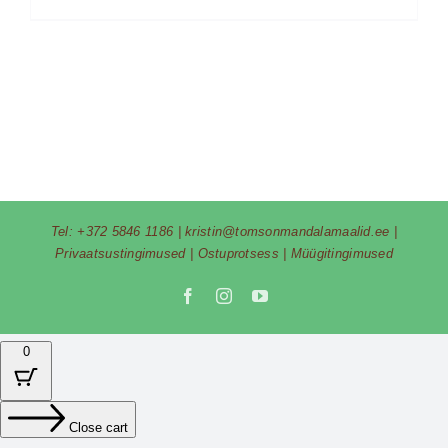
Tel:
+372 5846 1186
|
kristin@tomsonmandalamaalid.ee
|
Privaatsustingimused
|
Ostuprotsess
|
Müügitingimused
Facebook
Instagram
YouTube
0
Close cart