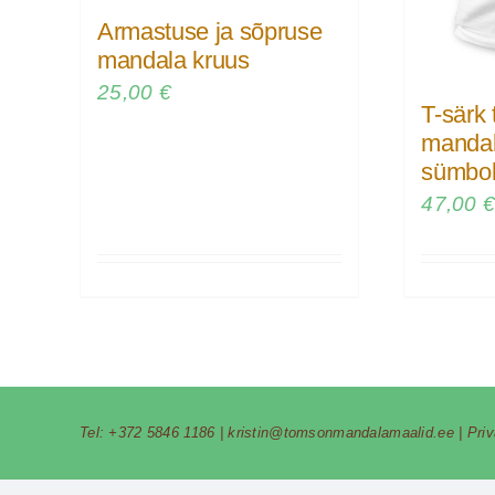
Armastuse ja sõpruse
mandala kruus
25,00
€
T-särk
mandal
sümbol
47,00
Tel:
+372 5846 1186
|
kristin@tomsonmandalamaalid.ee
|
Pri