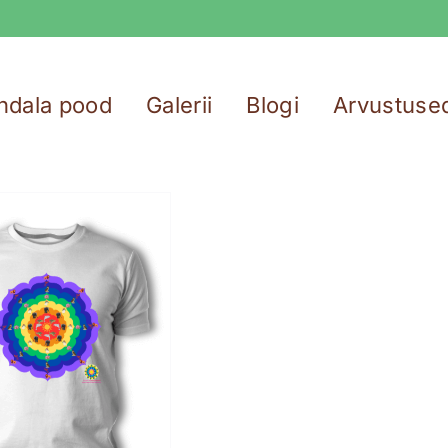
ndala pood
Galerii
Blogi
Arvustuse