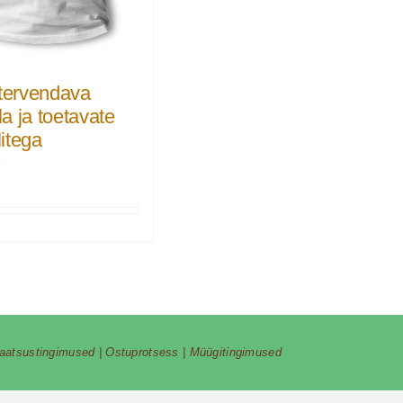
 tervendava
a ja toetavate
itega
€
vaatsustingimused
|
Ostuprotsess
|
Müügitingimused