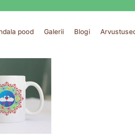
ndala pood
Galerii
Blogi
Arvustuse