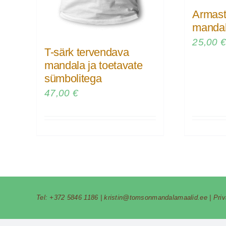
Armast
mandal
25,00
T-särk tervendava
mandala ja toetavate
sümbolitega
47,00
€
Tel:
+372 5846 1186
|
kristin@tomsonmandalamaalid.ee
|
Pri