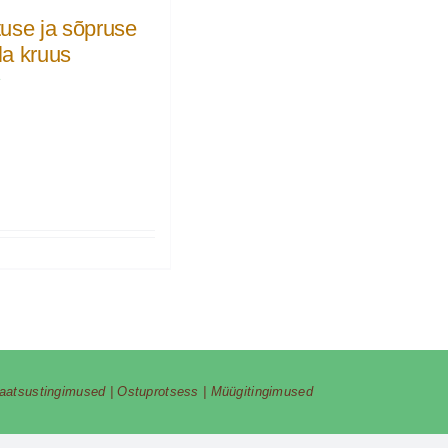
use ja sõpruse
a kruus
€
vaatsustingimused
|
Ostuprotsess
|
Müügitingimused