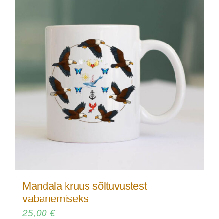
Mandala kruus sõltuvustest
vabanemiseks
25,00
€