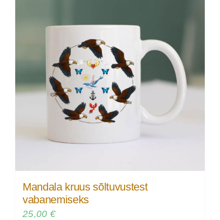
Mandala kruus sõltuvustest
vabanemiseks
25,00
€