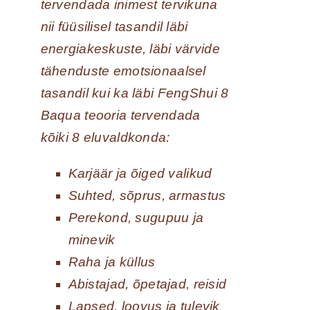
tervendada inimest tervikuna
nii füüsilisel tasandil läbi
energiakeskuste, läbi värvide
tähenduste emotsionaalsel
tasandil kui ka läbi FengShui 8
Baqua teooria tervendada
kõiki 8 eluvaldkonda:
Karjäär ja õiged valikud
Suhted, sõprus, armastus
Perekond, sugupuu ja
minevik
Raha ja küllus
Abistajad, õpetajad, reisid
Lapsed, loovus ja tulevik