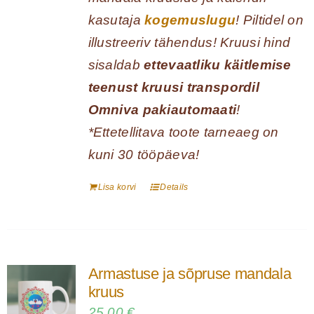
kasutaja
kogemuslugu
! Piltidel on
illustreeriv tähendus! Kruusi hind
sisaldab
ettevaatliku käitlemise
teenust kruusi transpordil
Omniva pakiautomaati
!
*Ettetellitava toote tarneaeg on
kuni 30 tööpäeva!
Lisa korvi
Details
Armastuse ja sõpruse mandala
kruus
25,00
€