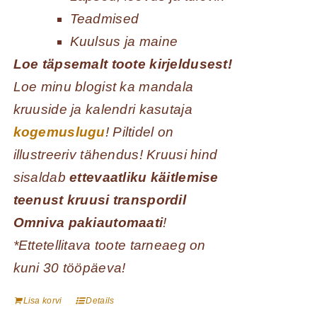
Teadmised
Kuulsus ja maine
Loe täpsemalt toote kirjeldusest!
Loe minu blogist ka mandala
kruuside ja kalendri kasutaja
kogemuslugu
! Piltidel on
illustreeriv tähendus! Kruusi hind
sisaldab
ettevaatliku käitlemise
teenust kruusi transpordil
Omniva pakiautomaati
!
*Ettetellitava toote tarneaeg on
kuni 30 tööpäeva!
Lisa korvi
Details