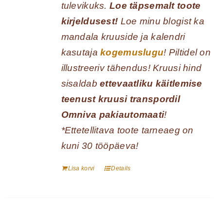
tulevikuks.
Loe täpsemalt toote
kirjeldusest!
Loe minu blogist ka
mandala kruuside ja kalendri
kasutaja
kogemuslugu
! Piltidel on
illustreeriv tähendus! Kruusi hind
sisaldab
ettevaatliku käitlemise
teenust kruusi transpordil
Omniva pakiautomaati
!
*Ettetellitava toote tarneaeg on
kuni 30 tööpäeva!
Lisa korvi
Details