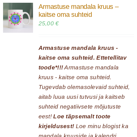
Armastuse mandala kruus –
kaitse oma suhteid
25,00
€
Armastuse mandala kruus -
kaitse oma suhteid. Ettetellitav
toode*!!!
Armastuse mandala
kruus - kaitse oma suhteid.
Tugevdab olemasolevaid suhteid,
aitab luua uusi tutvusi ja kaitseb
suhteid negatiivsete mõjutuste
eest!
Loe täpsemalt toote
kirjeldusest!
Loe minu blogist ka
mandala kruuside ja kalendri