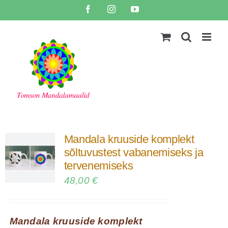
Skip
Facebook
Instagram
YouTube
to
content
Mandala kruuside komplekt
sõltuvustest vabanemiseks ja
tervenemiseks
48,00
€
Mandala kruuside komplekt