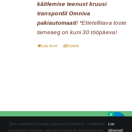
käitlemise teenust kruusi
transpordil Omniva
pakiautomaati
! *Ettetellitava toote
tarneaeg on kuni 30 tööpäeva!
Lisa korvi
Details
0
Tel:
+372 5846 1186
|
kristin@tomsonmandalamaalid.ee
|
See veebileht kasutab küpsiseid (cookies). Veebilehe
Loe
Privaatsustingimused
|
Ostuprotsess
|
Müügitingimused
kasutamist jätkates nõustute küpsiste kasutamisega.
lähemalt