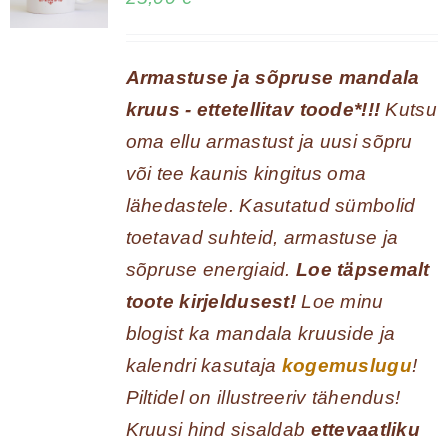
Armastuse ja sõpruse mandala
kruus - ettetellitav toode*!!!
Kutsu
oma ellu armastust ja uusi sõpru
või tee kaunis kingitus oma
lähedastele. Kasutatud sümbolid
toetavad suhteid, armastuse ja
sõpruse energiaid.
Loe täpsemalt
toote kirjeldusest!
Loe minu
blogist ka mandala kruuside ja
kalendri kasutaja
kogemuslugu
!
Piltidel on illustreeriv tähendus!
Kruusi hind sisaldab
ettevaatliku