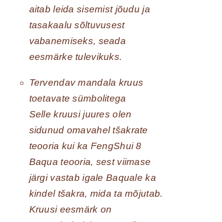
aitab leida sisemist jõudu ja
tasakaalu sõltuvusest
vabanemiseks, seada
eesmärke tulevikuks.
Tervendav mandala kruus
toetavate sümbolitega
Selle kruusi juures olen
sidunud omavahel tšakrate
teooria kui ka FengShui 8
Baqua teooria, sest viimase
järgi vastab igale Baquale ka
kindel tšakra, mida ta mõjutab.
Kruusi eesmärk on