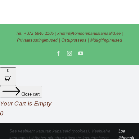
Tel:
+372 5846 1186
|
kristin@tomsonmandalamaalid.ee
|
Privaatsustingimused
|
Ostuprotsess
|
Müügitingimused
Facebook
Instagram
YouTube
0
Close cart
Your Cart Is Empty
0
Check out our shop to see what's available
See veebileht kasutab küpsiseid (cookies). Veebilehe
Loe
kasutamist jätkates nõustute küpsiste kasutamisega.
lähemalt