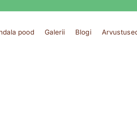
ndala pood
Galerii
Blogi
Arvustuse