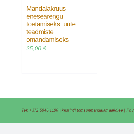
Mandalakruus
enesearengu
toetamiseks, uute
teadmiste
omandamiseks
25,00
€
Tel:
+372 5846 1186
|
kristin@tomsonmandalamaalid.ee
|
Pri