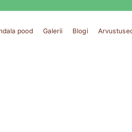
ndala pood
Galerii
Blogi
Arvustuse