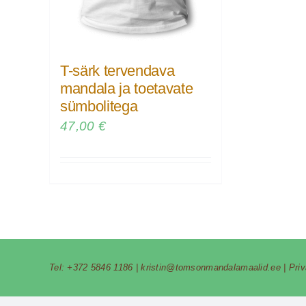
T-särk tervendava
mandala ja toetavate
sümbolitega
47,00
€
Tel:
+372 5846 1186
|
kristin@tomsonmandalamaalid.ee
|
Pri