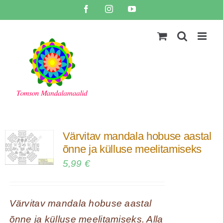
Skip
Facebook
Instagram
YouTube
to
content
Värvitav mandala hobuse aastal
õnne ja külluse meelitamiseks
5,99
€
Värvitav mandala hobuse aastal
õnne ja külluse meelitamiseks. Alla