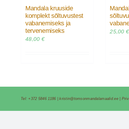
Mandala kruuside
Mandal
komplekt sõltuvustest
sõltuvu
vabanemiseks ja
vaban
tervenemiseks
25,00
48,00
€
Tel:
+372 5846 1186
|
kristin@tomsonmandalamaalid.ee
|
Pri