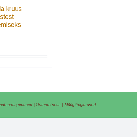
a kruus
stest
emiseks
€
vaatsustingimused
|
Ostuprotsess
|
Müügitingimused