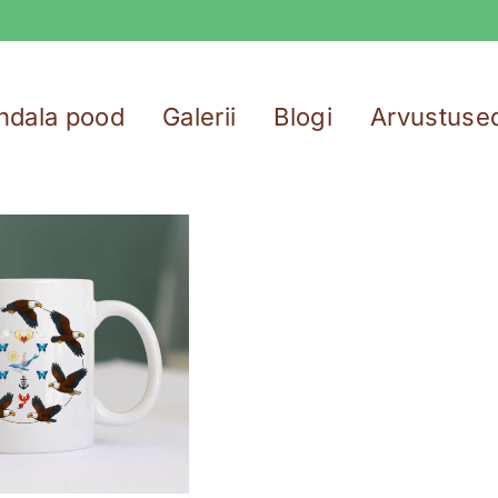
ndala pood
Galerii
Blogi
Arvustuse