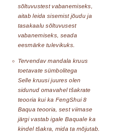
sõltuvustest vabanemiseks,
aitab leida sisemist jõudu ja
tasakaalu sõltuvusest
vabanemiseks, seada
eesmärke tulevikuks.
Tervendav mandala kruus
toetavate sümbolitega
Selle kruusi juures olen
sidunud omavahel tšakrate
teooria kui ka FengShui 8
Baqua teooria, sest viimase
järgi vastab igale Baquale ka
kindel tšakra, mida ta mõjutab.