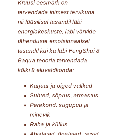
Kruusi eesmärk on
tervendada inimest tervikuna
nii füüsilisel tasandil läbi
energiakeskuste, läbi värvide
tähenduste emotsionaalsel
tasandil kui ka läbi FengShui 8
Baqua teooria tervendada
kõiki 8 eluvaldkonda:
Karjäär ja õiged valikud
Suhted, sõprus, armastus
Perekond, sugupuu ja
minevik
Raha ja küllus
Abistajad, õpetajad, reisid