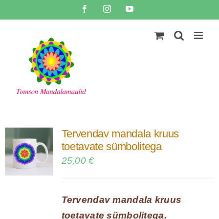
Skip
Facebook
Instagram
YouTube
to
content
Tervendav mandala kruus
toetavate sümbolitega
25,00
€
Tervendav mandala kruus
toetavate sümbolitega.