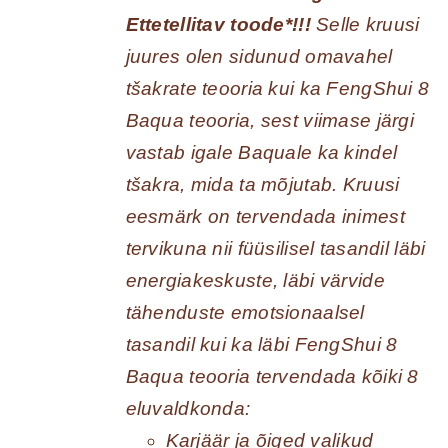
Ettetellitav toode*!!!
Selle kruusi
juures olen sidunud omavahel
tšakrate teooria kui ka FengShui 8
Baqua teooria, sest viimase järgi
vastab igale Baquale ka kindel
tšakra, mida ta mõjutab. Kruusi
eesmärk on tervendada inimest
tervikuna nii füüsilisel tasandil läbi
energiakeskuste, läbi värvide
tähenduste emotsionaalsel
tasandil kui ka läbi FengShui 8
Baqua teooria tervendada kõiki 8
eluvaldkonda:
Karjäär ja õiged valikud