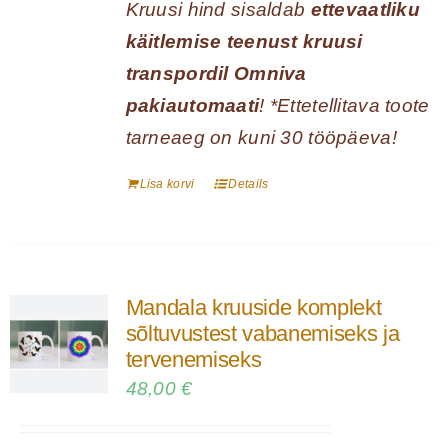
Kruusi hind sisaldab
ettevaatliku
käitlemise teenust kruusi
transpordil Omniva
pakiautomaati
! *Ettetellitava toote
tarneaeg on kuni 30 tööpäeva!
Lisa korvi
Details
Mandala kruuside komplekt
sõltuvustest vabanemiseks ja
tervenemiseks
48,00
€