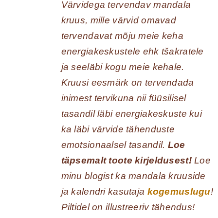
Värvidega tervendav mandala
kruus, mille värvid omavad
tervendavat mõju meie keha
energiakeskustele ehk tšakratele
ja seeläbi kogu meie kehale.
Kruusi eesmärk on tervendada
inimest tervikuna nii füüsilisel
tasandil läbi energiakeskuste kui
ka läbi värvide tähenduste
emotsionaalsel tasandil.
Loe
täpsemalt toote kirjeldusest!
Loe
minu blogist ka mandala kruuside
ja kalendri kasutaja
kogemuslugu
!
Piltidel on illustreeriv tähendus!