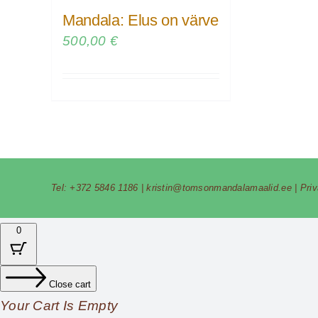
Mandala: Elus on värve
500,00
€
Tel:
+372 5846 1186
|
kristin@tomsonmandalamaalid.ee
|
Pri
0
Close cart
Your Cart Is Empty