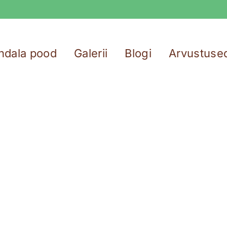
ndala pood
Galerii
Blogi
Arvustuse