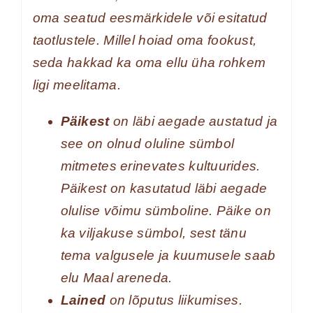
oma seatud eesmärkidele või esitatud
taotlustele. Millel hoiad oma fookust,
seda hakkad ka oma ellu üha rohkem
ligi meelitama.
Päikest
on läbi aegade austatud ja
see on olnud oluline sümbol
mitmetes erinevates kultuurides.
Päikest on kasutatud läbi aegade
olulise võimu sümboline. Päike on
ka viljakuse sümbol, sest tänu
tema valgusele ja kuumusele saab
elu Maal areneda.
Lained
on lõputus liikumises.