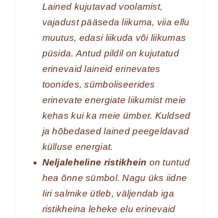
Lained kujutavad voolamist,
vajadust pääseda liikuma, viia ellu
muutus, edasi liikuda või liikumas
püsida. Antud pildil on kujutatud
erinevaid laineid erinevates
toonides, sümboliseerides
erinevate energiate liikumist meie
kehas kui ka meie ümber. Kuldsed
ja hõbedased lained peegeldavad
külluse energiat.
Neljaleheline ristikhein
on tuntud
hea õnne sümbol. Nagu üks iidne
Iiri salmike ütleb, väljendab iga
ristikheina leheke elu erinevaid