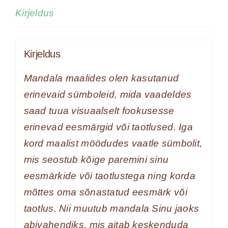
värve
Kirjeldus
kogus
Kirjeldus
Mandala maalides olen kasutanud
erinevaid sümboleid, mida vaadeldes
saad tuua visuaalselt fookusesse
erinevad eesmärgid või taotlused. Iga
kord maalist möödudes vaatle sümbolit,
mis seostub kõige paremini sinu
eesmärkide või taotlustega ning korda
mõttes oma sõnastatud eesmärk või
taotlus. Nii muutub mandala Sinu jaoks
abivahendiks, mis aitab keskenduda