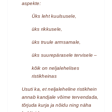
aspekte:
Üks leht kuulsusele,
üks rikkusele,
üks truule armsamale,
üks suurepärasele tervisele –
kõik on neljalehelises
ristikheinas
Usuti ka, et neljaleheline ristikhein
annab kandjale võime tervendada,
tõrjuda kurja ja nõidu ning näha