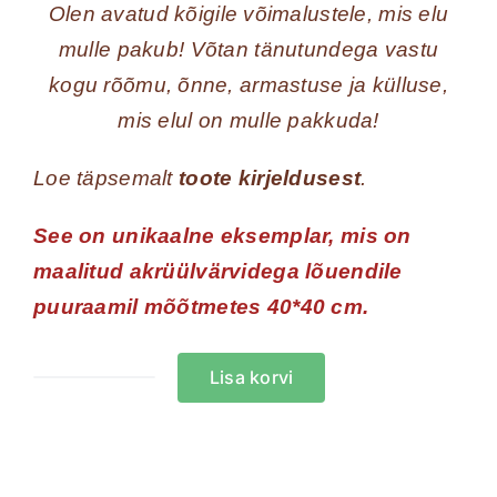
Olen avatud kõigile võimalustele, mis elu
mulle pakub! Võtan tänutundega vastu
kogu rõõmu, õnne, armastuse ja külluse,
mis elul on mulle pakkuda!
Loe täpsemalt
toote kirjeldusest
.
See on unikaalne eksemplar, mis on
maalitud akrüülvärvidega lõuendile
puuraamil mõõtmetes 40*40 cm.
Lisa korvi
Mandala:
Elus
on