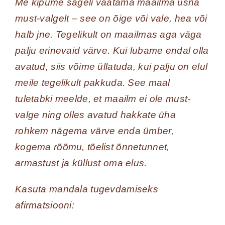
Me kipume sageli vaatama maailma üsna
must-valgelt – see on õige või vale, hea või
halb jne. Tegelikult on maailmas aga väga
palju erinevaid värve. Kui lubame endal olla
avatud, siis võime üllatuda, kui palju on elul
meile tegelikult pakkuda. See maal
tuletabki meelde, et maailm ei ole must-
valge ning olles avatud hakkate üha
rohkem nägema värve enda ümber,
kogema rõõmu, tõelist õnnetunnet,
armastust ja küllust oma elus.
Kasuta mandala tugevdamiseks
afirmatsiooni: