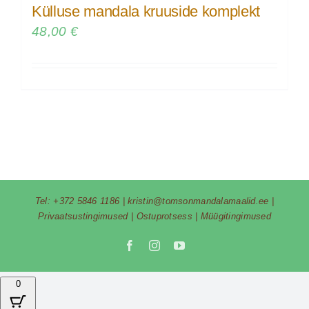
Külluse mandala kruuside komplekt
48,00
€
Tel:
+372 5846 1186
|
kristin@tomsonmandalamaalid.ee
|
Privaatsustingimused
|
Ostuprotsess
|
Müügitingimused
Facebook
Instagram
YouTube
0