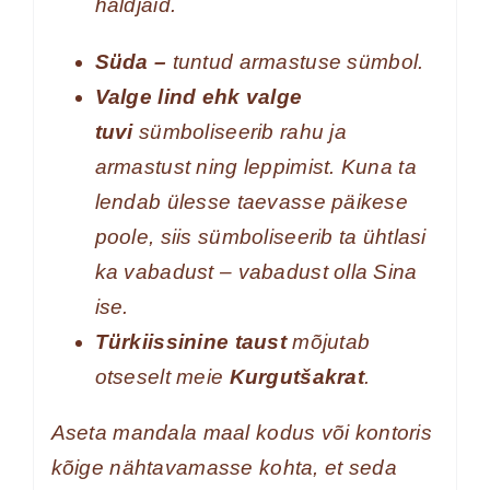
haldjaid.
Süda –
tuntud armastuse sümbol.
Valge lind ehk valge
tuvi
sümboliseerib rahu ja
armastust ning leppimist. Kuna ta
lendab ülesse taevasse päikese
poole, siis sümboliseerib ta ühtlasi
ka vabadust – vabadust olla Sina
ise.
Türkiissinine taust
mõjutab
otseselt meie
Kurgutšakrat
.
Aseta mandala maal kodus või kontoris
kõige nähtavamasse kohta, et seda