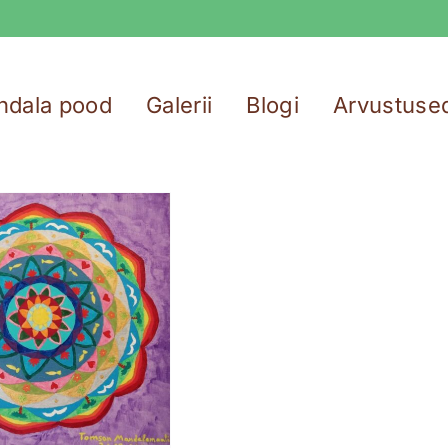
ndala pood
Galerii
Blogi
Arvustuse