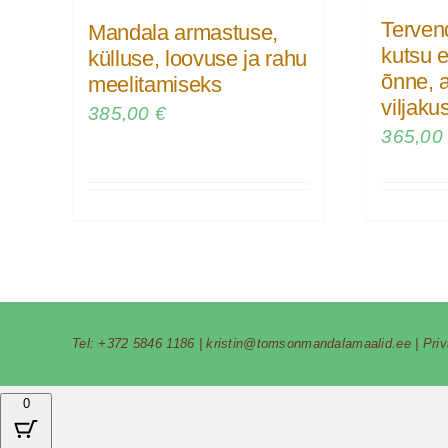
Terven
Mandala armastuse,
kutsu e
külluse, loovuse ja rahu
õnne, 
meelitamiseks
viljaku
385,00
€
365,0
Tel:
+372 5846 1186
|
kristin@tomsonmandalamaalid.ee
|
Pri
0