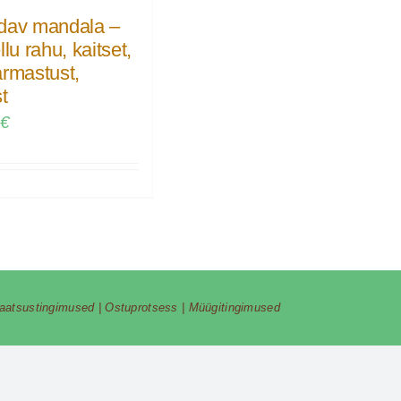
dav mandala –
llu rahu, kaitset,
armastust,
st
0
€
vaatsustingimused
|
Ostuprotsess
|
Müügitingimused