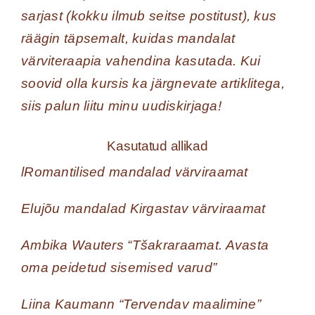
sarjast (kokku ilmub seitse postitust), kus
räägin täpsemalt, kuidas mandalat
värviteraapia vahendina kasutada. Kui
soovid olla kursis ka järgnevate artiklitega,
siis palun liitu minu uudiskirjaga!
Kasutatud allikad
lRomantilised mandalad värviraamat
Elujõu mandalad Kirgastav värviraamat
Ambika Wauters “Tšakraraamat. Avasta
oma peidetud sisemised varud”
Liina Kaumann “Tervendav maalimine”