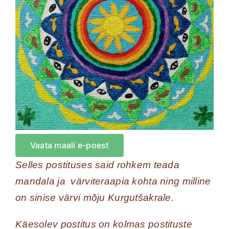
Vaata maali e-poest
Selles postituses said rohkem teada
mandala ja värviteraapia kohta ning milline
on sinise värvi mõju Kurgutšakrale.
Käesolev postitus on kolmas postituste