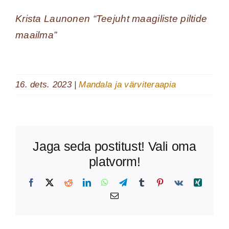
Krista Launonen “Teejuht maagiliste piltide
maailma”
16. dets. 2023
|
Mandala ja värviteraapia
Jaga seda postitust! Vali oma
platvorm!
Facebook
X
Reddit
LinkedIn
WhatsApp
Telegram
Tumblr
Pinterest
Vk
Xing
Email