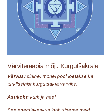
Värviteraapia mõju Kurgutšakrale
Värvus:
sinine, mõnel pool loetakse ka
türkiissinist kurgutšakra värviks.
Asukoht:
kurk ja neel
See energiakeskus loob sideme meid