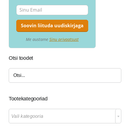
Me austame
Sinu privaatsust
Otsi toodet
Tootekategooriad

Vali kategooria