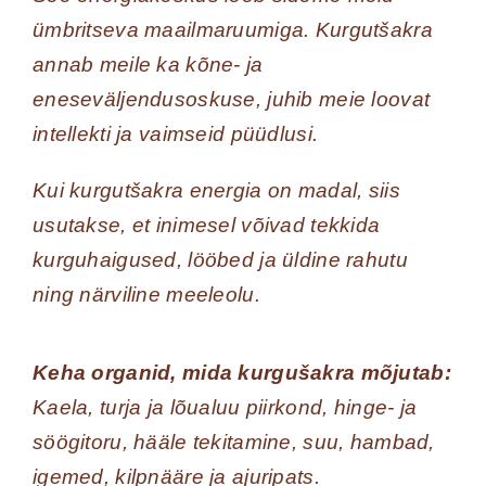
ümbritseva maailmaruumiga. Kurgutšakra
annab meile ka kõne- ja
eneseväljendusoskuse, juhib meie loovat
intellekti ja vaimseid püüdlusi.
Kui kurgutšakra energia on madal, siis
usutakse, et inimesel võivad tekkida
kurguhaigused, lööbed ja üldine rahutu
ning närviline meeleolu.
Keha organid, mida kurgušakra mõjutab:
Kaela, turja ja lõualuu piirkond, hinge- ja
söögitoru, hääle tekitamine, suu, hambad,
igemed, kilpnääre ja ajuripats.