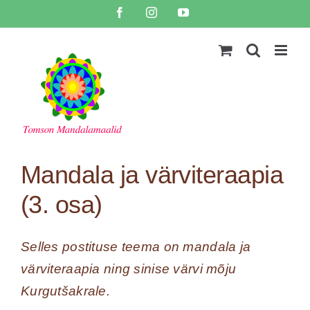
Skip
Facebook
Instagram
YouTube
to
content
Mandala ja värviteraapia
(3. osa)
Selles postituse teema on mandala ja
värviteraapia ning sinise värvi mõju
Kurgutšakrale.