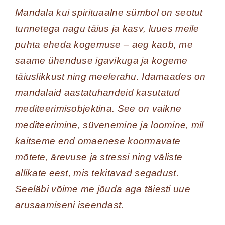
Mandala kui spirituaalne sümbol on seotut
tunnetega nagu täius ja kasv, luues meile
puhta eheda kogemuse – aeg kaob, me
saame ühenduse igavikuga ja kogeme
täiuslikkust ning meelerahu. Idamaades on
mandalaid aastatuhandeid kasutatud
mediteerimisobjektina. See on vaikne
mediteerimine, süvenemine ja loomine, mil
kaitseme end omaenese koormavate
mõtete, ärevuse ja stressi ning väliste
allikate eest, mis tekitavad segadust.
Seeläbi võime me jõuda aga täiesti uue
arusaamiseni iseendast.