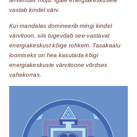
tervendav mõju. Igale energiakeskusele
vastab kindel värv.
Kui mandalas domineerib mingi kindel
värvitoon, siis tugevdab see vastavat
energiakeskust kõige rohkem. Tasakaalu
loomiseks on hea kasutada kõigi
energiakeskuste värvitoone võrdses
vahekorras.