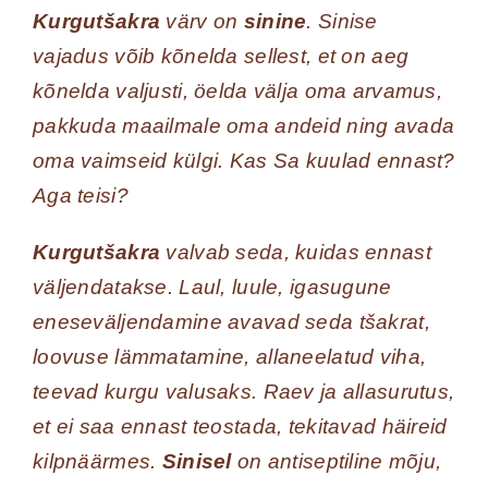
Kurgu
tšakra
värv on
si
nine
. Sinise
vajadus võib kõnelda sellest, et on aeg
kõnelda valjusti, öelda välja oma arvamus,
pakkuda maailmale oma andeid ning avada
oma vaimseid külgi. Kas Sa kuulad ennast?
Aga teisi?
Kurgutšakra
valvab seda, kuidas ennast
väljendatakse. Laul, luule, igasugune
eneseväljendamine avavad seda tšakrat,
loovuse lämmatamine, allaneelatud viha,
teevad kurgu valusaks. Raev ja allasurutus,
et ei saa ennast teostada, tekitavad häireid
kilpnäärmes.
Sinisel
on antiseptiline mõju,