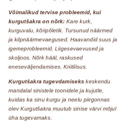
Võimalikud tervise probleemid, kui
kurgutšakra on nõrk:
Kare kurk,
kurguvalu, kõripõletik. Tursunud näärmed
ja kilpnäärmevaegused. Haavandid suus ja
igemeprobleemid. Liigesevaevused ja
skoljoos. Nõrk hääl, raskused
eneseväljendamises. Kriitilisus.
Kurgutšakra tugevdamiseks
keskendu
mandalal sinistele toonidele ja kujutle,
kuidas ka sinu kurgu ja neelu piirgonnas
olev Kurgutšakra muutub sinise värvi mõjul
üha tugevamaks.