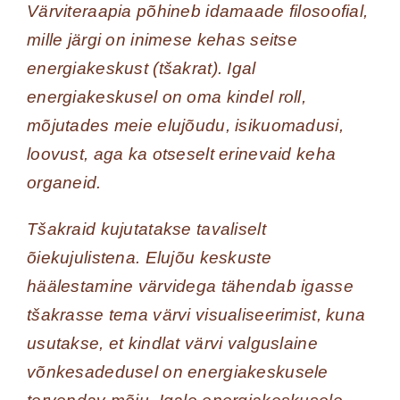
Värviteraapia põhineb idamaade filosoofial,
mille järgi on inimese kehas seitse
energiakeskust (tšakrat). Igal
energiakeskusel on oma kindel roll,
mõjutades meie elujõudu, isikuomadusi,
loovust, aga ka otseselt erinevaid keha
organeid.
Tšakraid kujutatakse tavaliselt
õiekujulistena. Elujõu keskuste
häälestamine värvidega tähendab igasse
tšakrasse tema värvi visualiseerimist, kuna
usutakse, et kindlat värvi valguslaine
võnkesadedusel on energiakeskusele